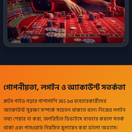
গোপনীয়তা, লগইন ও অ্যাকাউন্ট সতর্কতা
স্লটস গাইড পড়ার পাশাপাশি 365 bd ব্যবহারকারীদের
অ্যাকাউন্ট সুরক্ষা সম্পর্কে সচেতন থাকতে বলে। নিজের লগইন
তথ্য শেয়ার না করা, অপরিচিত ডিভাইসে ব্যবহার করলে সতর্ক
থাকা এবং পাসওয়ার্ড নিয়মিত মূল্যায়ন করা ভালো অভ্যাস।