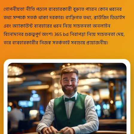
গোপনীয়তা নীতি পড়লে ব্যবহারকারী বুঝতে পারেন কোন ধরনের
তথ্য সম্পর্কে সতর্ক থাকা দরকার। ব্যক্তিগত তথ্য, ব্রাউজিং ডিভাইস
এবং অ্যাকাউন্ট ব্যবহারের ধরন নিয়ে সচেতনতা অনলাইন
বিনোদনের গুরুত্বপূর্ণ অংশ। 365 bd নিরাপত্তা নিয়ে সচেতনতা দেয়,
তবে ব্যবহারকারীর নিজস্ব সতর্কতাই সবচেয়ে প্রয়োজনীয়।