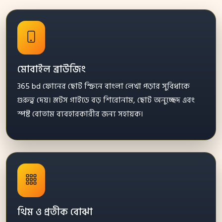
মোবাইল ব্রাউজিং
365 bd ফোনের ছোট স্ক্রিনে বাংলা লেখা পড়ার সুবিধাকে
গুরুত্ব দেয়। স্লটস গাইডে বড় শিরোনাম, ছোট অনুচ্ছেদ এবং
স্পষ্ট বোতাম ব্যবহারকারীর জন্য সহায়ক।
থিম ও প্রতীক বোঝা