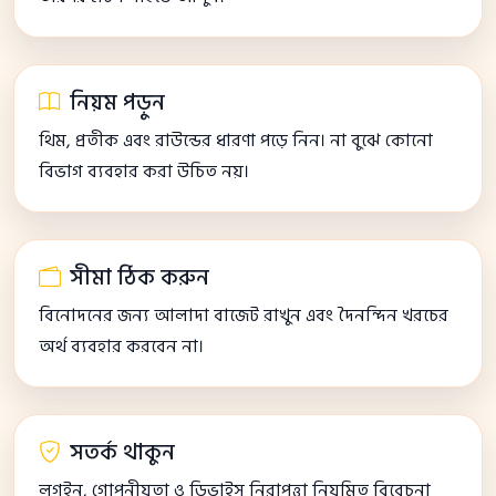
নিয়ম পড়ুন
থিম, প্রতীক এবং রাউন্ডের ধারণা পড়ে নিন। না বুঝে কোনো
বিভাগ ব্যবহার করা উচিত নয়।
সীমা ঠিক করুন
বিনোদনের জন্য আলাদা বাজেট রাখুন এবং দৈনন্দিন খরচের
অর্থ ব্যবহার করবেন না।
সতর্ক থাকুন
লগইন, গোপনীয়তা ও ডিভাইস নিরাপত্তা নিয়মিত বিবেচনা