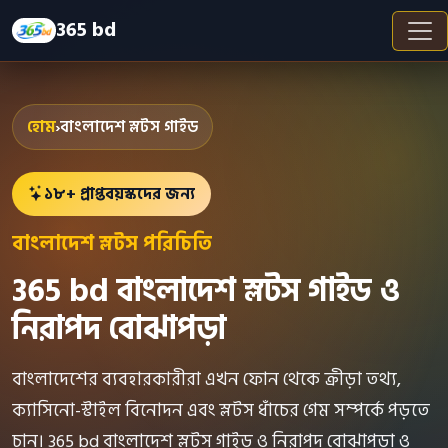
365 bd
হোম
›
বাংলাদেশ স্লটস গাইড
১৮+ প্রাপ্তবয়স্কদের জন্য
বাংলাদেশ স্লটস পরিচিতি
365 bd বাংলাদেশ স্লটস গাইড ও
নিরাপদ বোঝাপড়া
বাংলাদেশের ব্যবহারকারীরা এখন ফোন থেকে ক্রীড়া তথ্য,
ক্যাসিনো-স্টাইল বিনোদন এবং স্লটস ধাঁচের গেম সম্পর্কে পড়তে
চান। 365 bd বাংলাদেশ স্লটস গাইড ও নিরাপদ বোঝাপড়া ও