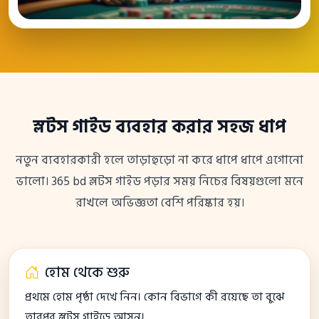
স্লটস গাইড ব্যবহার করার সহজ ধাপ
নতুন ব্যবহারকারী হলে তাড়াহুড়ো না করে ধাপে ধাপে এগোনো
ভালো। 365 bd স্লটস গাইড পড়ার সময় নিচের বিষয়গুলো মনে
রাখলে অভিজ্ঞতা বেশি পরিষ্কার হয়।
হোম থেকে শুরু
প্রথমে হোম পৃষ্ঠা দেখে নিন। কোন বিভাগে কী রয়েছে তা বুঝে
তারপর স্লটস গাইডে আসুন।