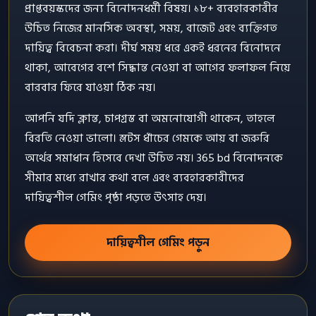
প্রাপ্তবয়স্কদের জন্য বিনোদনধর্মী বিষয়। ১৮+ ব্যবহারকারীর
উচিত নিজের মানসিক অবস্থা, সময়, বাজেট এবং ব্যক্তিগত
দায়িত্ব বিবেচনা করা। দীর্ঘ সময় ধরে একই ধরনের বিনোদনে
থাকা, আবেগের বশে সিদ্ধান্ত নেওয়া বা আগের ফলাফল নিয়ে
বারবার ফিরে যাওয়া ঠিক নয়।
আপনি যদি ক্লান্ত, চাপগ্রস্ত বা অমনোযোগী থাকেন, তাহলে
বিরতি নেওয়া ভালো। স্লটস ধাঁচের গেমকে আয় বা জরুরি
অর্থের সমাধান হিসেবে দেখা উচিত নয়। 365 bd বিনোদনকে
সীমার মধ্যে রাখার কথা বলে এবং ব্যবহারকারীদের
দায়িত্বশীল গেমিং পৃষ্ঠা পড়তে উৎসাহ দেয়।
দায়িত্বশীল গেমিং পড়ুন