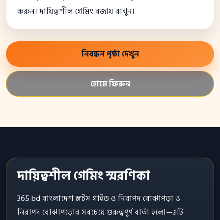
করুন। দায়িত্বশীল গেমিং বজায় রাখুন।
নিবন্ধন পৃষ্ঠা দেখুন
হোমে ফিরুন
দায়িত্বশীল গেমিং স্মরণিকা
365 bd বাংলাদেশ স্লটস গাইড ও নিরাপদ বোঝাপড়া ও
নিরাপদ বোঝাপড়াের সবচেয়ে গুরুত্বপূর্ণ বার্তা হলো—এটি