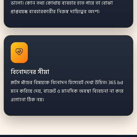
ভালো। কোন তথ্য কোথায় ব্যবহার হতে পারে তা বোঝা
প্রাপ্তবয়স্ক ব্যবহারকারীর নিজস্ব দায়িত্বের অংশ।
বিনোদনের সীমা
স্লটস ধাঁচের বিষয়কে বিনোদন হিসেবেই দেখা উচিত। 365 bd
মনে করিয়ে দেয়, বাজেট ও মানসিক অবস্থা বিবেচনা না করে
এগোনো ঠিক নয়।