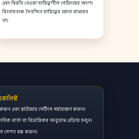
এবং বিরতি নেওয়া দায়িত্বশীল গেমিংয়ের অংশ।
বিনোদনকে দৈনন্দিন দায়িত্বের আগে রাখবেন
না।
চেকলিস্ট
করুন এবং ব্রাউজার সেটিংস পর্যবেক্ষণ করুন।
িক বার্তা বা বিভ্রান্তিকর অনুরোধ এড়িয়ে চলুন।
ে সেশন বন্ধ করুন।