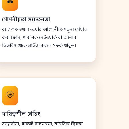
গোপনীয়তা সচেতনতা
ব্যক্তিগত তথ্য দেওয়ার আগে নীতি পড়ুন। শেয়ার
করা ফোন, পাবলিক নেটওয়ার্ক বা অন্যের
ডিভাইস থেকে ব্রাউজ করলে সতর্ক থাকুন।
দায়িত্বশীল গেমিং
সময়সীমা, বাজেট সচেতনতা, মানসিক স্থিরতা